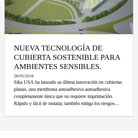
NUEVA TECNOLOGÍA DE
CUBIERTA SOSTENIBLE PARA
AMBIENTES SENSIBLES.
28/05/2018
Sika USA ha lanzado su última innovación en cubiertas
planas, una membrana autoadhesiva autoadhesiva
completamente única que no requiere imprimación.
Rápido y fácil de instalar, también mitiga los riesgos
potenciales asociados con adhesivos e imprimadores, lo
que lo convierte en una opción confiable para
contratistas y especificadores por igual.
Tecnología de techado sostenible para ambientes