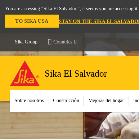
You are accessing "Sika El Salvador ", it seems you are accessing i
TO SIKA USA
STAY ON THE SIKA EL SALVAD
Sika Group
Countries
Sika El Salvador
Sobre nosotros
Construcción
Mejoras del hogar
Ind