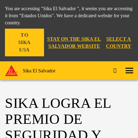
You are accessing "Sika El Salvador ", it seems you are accessing
it from "Estados Unidos". We have a dedicated website for your
country.
TO
STAY ON THE SIKA EL
SELECT A
SIKA
SALVADOR WEBSITE
COUNTRY
USA
Sika El Salvador
SIKA LOGRA EL
PREMIO DE
SEGURIDAD Y