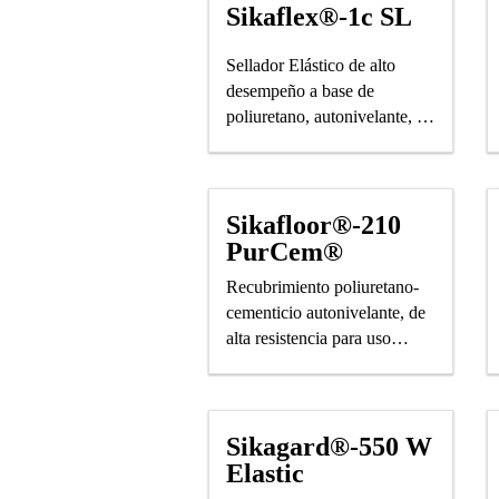
Sikaflex®-1c SL
Sellador Elástico de alto
desempeño a base de
poliuretano, autonivelante, de
un componente.
Sikafloor®-210
PurCem®
Recubrimiento poliuretano-
cementicio autonivelante, de
alta resistencia para uso
medio-alto, con un acabado
brillante.
Sikagard®-550 W
Elastic