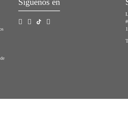
Síguenos en
L
#
1
os
T
 de
de Venta Sika El Salvador