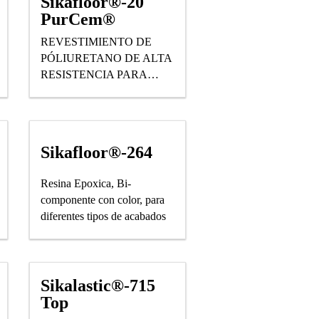
Sikafloor®-20
PurCem®
REVESTIMIENTO DE
PÓLIURETANO DE ALTA
RESISTENCIA PARA
PISOS CON ALTAS
PRESTACIONES
MECANICAS
Sikafloor®-264
Resina Epoxica, Bi-
componente con color, para
diferentes tipos de acabados
Sikalastic®-715
Top