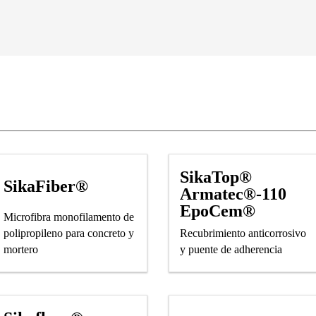
SikaTop®
SikaFiber®
Armatec®-110
EpoCem®
Microfibra monofilamento de
polipropileno para concreto y
Recubrimiento anticorrosivo
mortero
y puente de adherencia