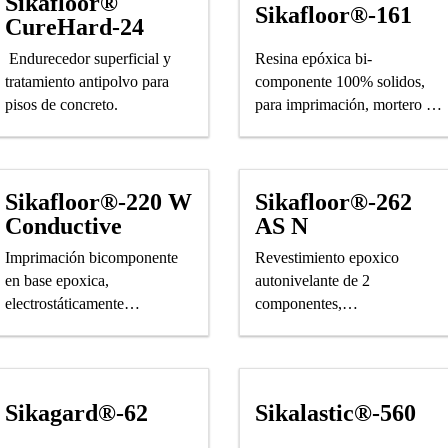
Sikafloor®
Sikafloor®-161
CureHard-24
Endurecedor superficial y
Resina epóxica bi-
tratamiento antipolvo para
componente 100% solidos,
pisos de concreto.
para imprimación, mortero de
nivelación, capa intermedia y
acabado epóxico
Sikafloor®-220 W
Sikafloor®-262
Conductive
AS N
Imprimación bicomponente
Revestimiento epoxico
en base epoxica,
autonivelante de 2
electrostáticamente
componentes,
conductiva.
electrostáticamente
conductivo
Sikagard®-62
Sikalastic®-560