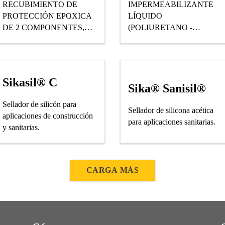
RECUBIMIENTO DE
IMPERMEABILIZANTE
PROTECCIÓN EPOXICA
LÍQUIDO
DE 2 COMPONENTES,
(POLIURETANO -
SIN SOLVENTES, DE
ACRÍLICO) A PRUEBA
ALTOS SÓLIDOS Y DE
DE AGUA, BASADA EN
ALTAS RESISTENCIAS
LA TECNOLOGÍA (CET)
QUÍMICAS Y
EXCLUSIVA DE SIKA.
Sikasil® C
MECÁNICAS
Sika® Sanisil®
Sellador de silicón para
Sellador de silicona acética
aplicaciones de construcción
para aplicaciones sanitarias.
y sanitarias.
CARGA MÁS