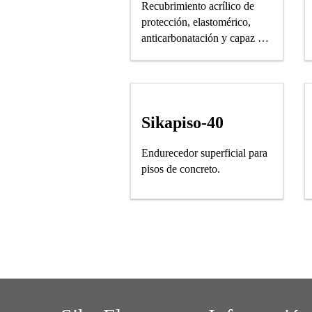
Recubrimiento acrílico de
protección, elastomérico,
anticarbonatación y capaz de
puentear fisuras. Provee
protección al concreto
armado contra el ingreso de
dióxido de carbono y otros
gases.
Sikapiso-40
Endurecedor superficial para
pisos de concreto.