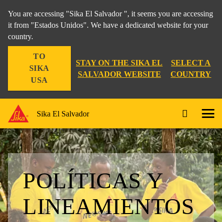
You are accessing "Sika El Salvador ", it seems you are accessing
it from "Estados Unidos". We have a dedicated website for your
country.
TO
STAY ON THE SIKA EL
SELECT A
SIKA
SALVADOR WEBSITE
COUNTRY
USA
Sika El Salvador
POLÍTICAS Y
LINEAMIENTOS