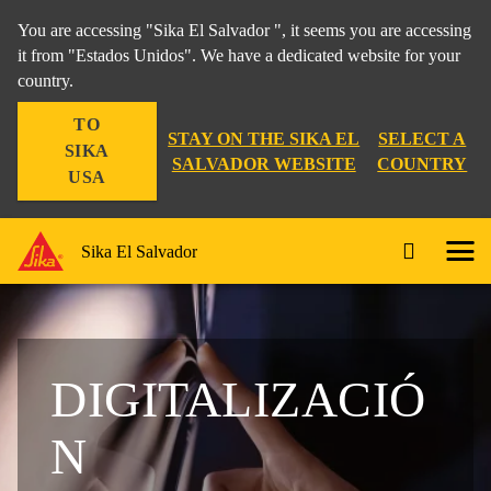
You are accessing "Sika El Salvador ", it seems you are accessing
it from "Estados Unidos". We have a dedicated website for your
country.
TO
STAY ON THE SIKA EL
SELECT A
SIKA
SALVADOR WEBSITE
COUNTRY
USA
Sika El Salvador
DIGITALIZACIÓ
N