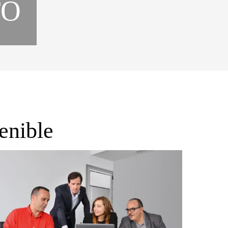
TO
tenible