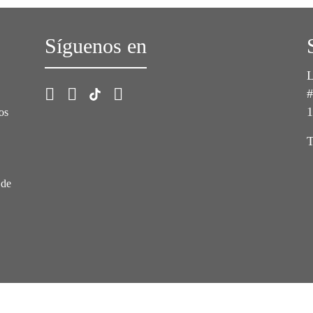
Síguenos en
L
#
1
os
T
 de