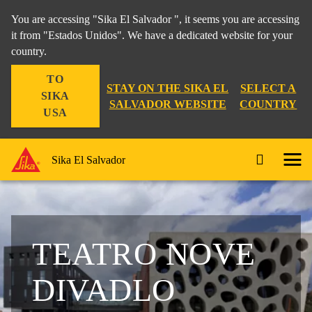
You are accessing "Sika El Salvador ", it seems you are accessing
it from "Estados Unidos". We have a dedicated website for your
country.
TO
STAY ON THE SIKA EL
SELECT A
SIKA
SALVADOR WEBSITE
COUNTRY
USA
Sika El Salvador
TEATRO NOVE
DIVADLO