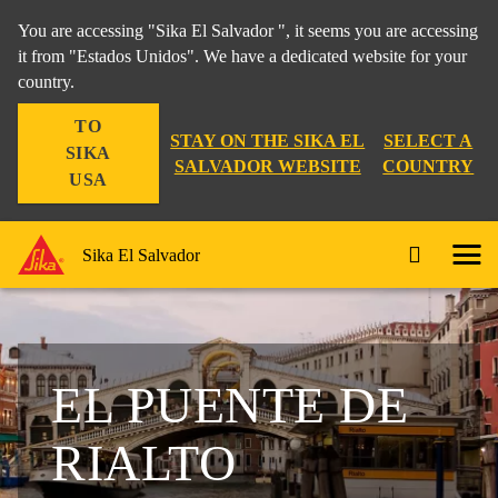
You are accessing "Sika El Salvador ", it seems you are accessing
it from "Estados Unidos". We have a dedicated website for your
country.
TO
STAY ON THE SIKA EL
SELECT A
SIKA
SALVADOR WEBSITE
COUNTRY
USA
Sika El Salvador
EL PUENTE DE
RIALTO