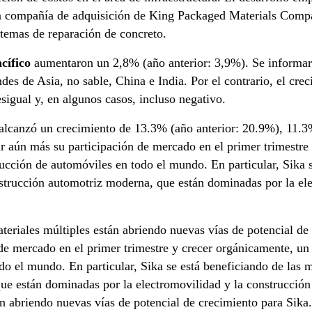
a compañía de adquisición de King Packaged Materials Compan
stemas de reparación de concreto.
cífico
aumentaron un 2,8% (año anterior: 3,9%). Se informar
ndes de Asia, no sable, China e India. Por el contrario, el cre
esigual y, en algunos casos, incluso negativo.
lcanzó un crecimiento de 13.3% (año anterior: 20.9%), 11.3%
 aún más su participación de mercado en el primer trimestre 
ducción de automóviles en todo el mundo. En particular, Sika s
strucción automotriz moderna, que están dominadas por la ele
eriales múltiples están abriendo nuevas vías de potencial de
e mercado en el primer trimestre y crecer orgánicamente, un 
o el mundo. En particular, Sika se está beneficiando de las 
ue están dominadas por la electromovilidad y la construcción
án abriendo nuevas vías de potencial de crecimiento para Sika.