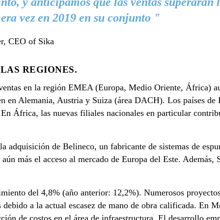
nto, y anticipamos que las ventas superarán
era vez en 2019 en su conjunto "
er, CEO of Sika
LAS REGIONES.
s ventas en la región EMEA (Europa, Medio Oriente, África) a
en en Alemania, Austria y Suiza (área DACH). Los países de E
 En África, las nuevas filiales nacionales en particular contri
la adquisición de Belineco, un fabricante de sistemas de esp
á aún más el acceso al mercado de Europa del Este. Además, S
imiento del 4,8% (año anterior: 12,2%). Numerosos proyectos
 debido a la actual escasez de mano de obra calificada. En M
ción de costos en el área de infraestructura. El desarrollo em