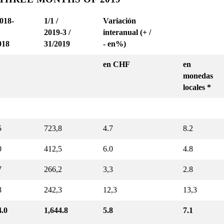
2018-
1/1 /
Variación
2019-3 /
interanual (+ /
018
31/2019
- en%)
en CHF
en
monedas
locales *
5
723,8
4.7
8.2
0
412,5
6.0
4.8
7
266,2
3,3
2.8
8
242,3
12,3
13,3
4.0
1,644.8
5.8
7.1