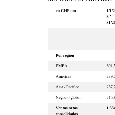
en CHF mn
1/1/
3 /
31/2
Por región
EMEA
691,
Américas
289,
Asia / Pacífico
257,
Negocio global
215,
Ventas netas
1,55
consolidadas