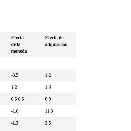
Efecto
Efecto de
de la
adquisición
moneda
-3,5
1,2
1,2
1.6
0.5 0.5
0.0
-1.0
11,3
-1,3
2.5