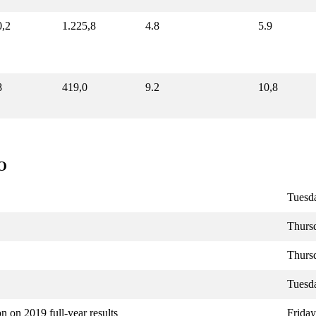
0,2
1.225,8
4.8
5.9
8
419,0
9.2
10,8
O
Tuesda
Thursd
Thurs
Tuesda
n on 2019 full-year results
Friday