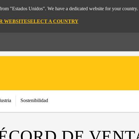
t from "Estados Unidos". We have a dedicated website for your country.
OR WEBSITE
SELECT A COUNTRY
ustria
Sostenibilidad
ÉCORD DE VENT