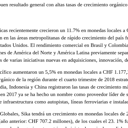
buen resultado general con altas tasas de crecimiento orgánico
ricas recientemente crecieron un 11.7% en monedas locales a 
 en las áreas metropolitanas de rápido crecimiento del país fu
stados Unidos. El rendimiento comercial en Brasil y Colombia
ones de América del Norte y América Latina previamente separ
s de varias iniciativas nuevas en adquisiciones, innovación, d
Pacífico aumentaron un 5,5% en monedas locales a CHF 1.177,
gánico de la región durante el cuarto trimestre de 2018 estraté
ndia, Indonesia y China registraron las tasas de crecimiento más
 en 2017 ya se ha hecho un nombre como proveedor líder de s
infraestructura como autopistas, líneas ferroviarias e instala
lobales, Sika tendrá un crecimiento en monedas locales de 2
ño anterior: CHF 707.2 millones), de los cuales el 23. 1% fue