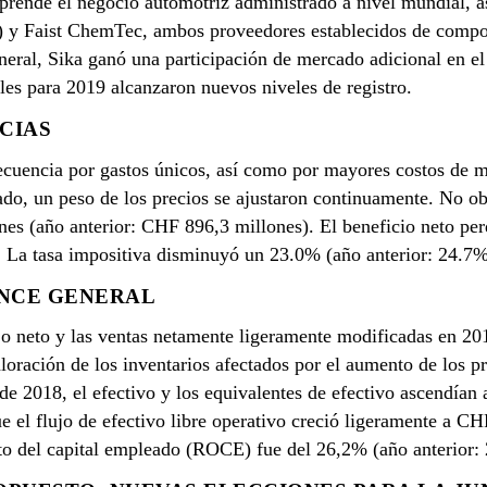
rende el negocio automotriz administrado a nivel mundial, 
 y Faist ChemTec, ambos proveedores establecidos de compon
eneral, Sika ganó una participación de mercado adicional en el
les para 2019 alcanzaron nuevos niveles de registro.
CIAS
ecuencia por gastos únicos, así como por mayores costos de m
o, un peso de los precios se ajustaron continuamente. No obs
es (año anterior: CHF 896,3 millones). El beneficio neto pe
. La tasa impositiva disminuyó un 23.0% (año anterior: 24.7%
ANCE GENERAL
bajo neto y las ventas netamente ligeramente modificadas en 2
oración de los inventarios afectados por el aumento de los pr
 de 2018, el efectivo y los equivalentes de efectivo ascendían
 el flujo de efectivo libre operativo creció ligeramente a CH
o del capital empleado (ROCE) fue del 26,2% (año anterior: